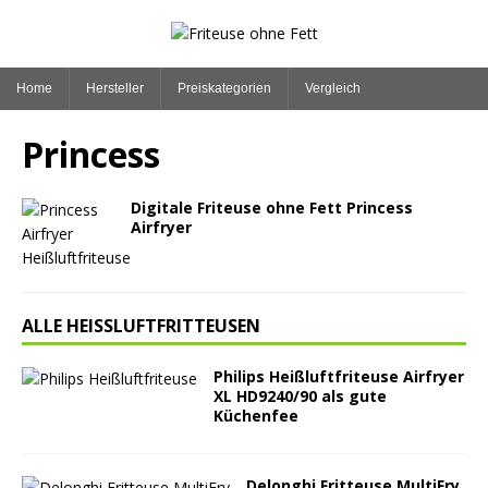
Home
Hersteller
Preiskategorien
Vergleich
Princess
Digitale Friteuse ohne Fett Princess
Airfryer
ALLE HEISSLUFTFRITTEUSEN
Philips Heißluftfriteuse Airfryer
XL HD9240/90 als gute
Küchenfee
Delonghi Fritteuse MultiFry