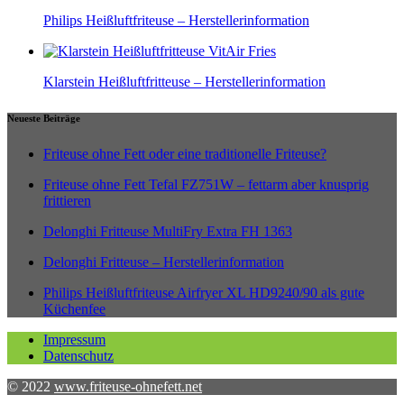
Philips Heißluftfriteuse – Herstellerinformation
Klarstein Heißluftfritteuse – Herstellerinformation
Neueste Beiträge
Friteuse ohne Fett oder eine traditionelle Friteuse?
Friteuse ohne Fett Tefal FZ751W – fettarm aber knusprig
frittieren
Delonghi Fritteuse MultiFry Extra FH 1363
Delonghi Fritteuse – Herstellerinformation
Philips Heißluftfriteuse Airfryer XL HD9240/90 als gute
Küchenfee
Impressum
Datenschutz
© 2022
www.friteuse-ohnefett.net