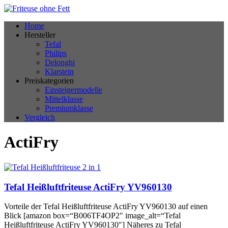
Home
Hersteller
Tefal
Philips
Delonghi
Klarstein
Preiskategorien
Einsteigermodelle
Mittelklasse
Premiumklasse
Vergleich
ActiFry
Tefal Heißluftfriteuse ActiFry YV960130
Vorteile der Tefal Heißluftfriteuse ActiFry YV960130 auf einen
Blick [amazon box=“B006TF4OP2″ image_alt=“Tefal
Heißluftfriteuse ActiFry YV960130″] Näheres zu Tefal